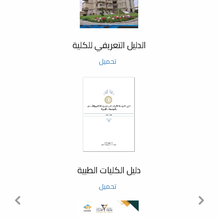
العملية
حفل تخرج دفعه 9و10 بقاعة
مصراته للألعاب الرياضية
الدليل التعريفي للكلية
تحميل
ملتقى تعريفي لأطباء المستقبل
زيارة فريق من ادارة التخطيط
والتطوير بلوزاره للكلية
دليل الكليات الطبية
تحميل