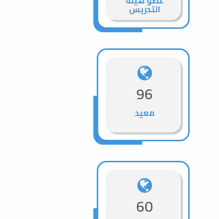
عضو هيئة
التدريس
96
معيد
60