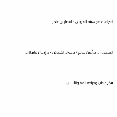
اشراف عضو هيئة التدريس د.انتصار بن عامر
الزيارات الميدانية / زيارة مدرسة
الكفاءة
خدمة المجتمع والتعليم المستمر
المعيدين ... د.أيمن سالم / د.حواء الشاوش / د. إيمان قليوان...
#كلية طب وجراحة الفم والأسنان.