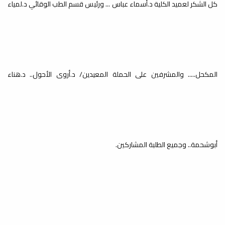
كل الشكر لعميد الكلية د.أسماء عباس ... ورئيس قسم الطب الوقائي د.لمياء
المكحل..... والمشرفين على الحملة المعيدين/ د.أروى الأحول.. د.هناء
أبوشحمة.. وجميع الطلبة المشاركين.
هذه الحملة تمت بتنظيم اتحاد الطلبة بالكلية وبالتعاون مع مكتب النشاط