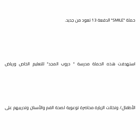
حملة "SMILE" الدفعة 13 تعود من جديد.
الزيارات الميدانية / زيارة مدرسة
الكفاءة
خدمة المجتمع والتعليم المستمر
استهدفت هذه الحملة مدرسة " دروب المجد" للتعليم الخاص ورياض
الأطفال/ وتخللت الزيارة محاضرة توعوية لصحة الفم والأسنان وتدريبهم على