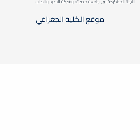
اللجنة المشتركة بين جامعة مصراته وشركة الحديد والصلب
موقع الكلية الجغرافي
الزيارات الميدانية / زيارة مدرسة
الكفاءة
خدمة المجتمع والتعليم المستمر
جامعة مصراته
© 2026 مركز المعلومات والتوثيق
v 0.0