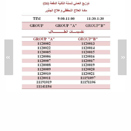
لأطباء الامتياز
الدفعة 14
إعلانات
»
«
إعلان لأطباء الامتياز الدفعة 14
تعزية
إعلانات
#تعزية| انا لله وانا اليه راجعون نسأل الله أن
يغفر له ويرحمه ويسكنه فسيح جناته...