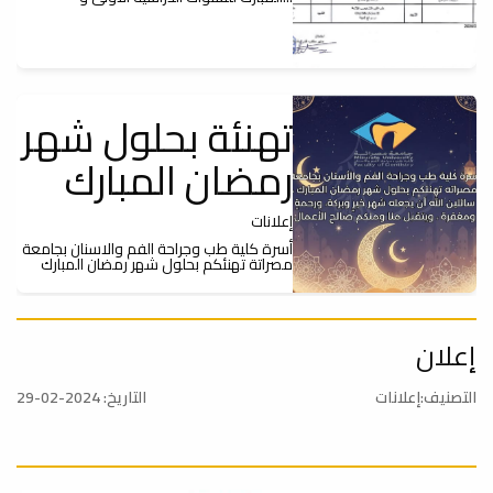
تهنئة بحلول شهر
رمضان المبارك
إعلانات
أسرة كلية طب وجراحة الفم والاسنان بجامعة
مصراتة تهنئكم بحلول شهر رمضان المبارك
#إعــلان|
إعلان
التصنيف:إعلانات
التاريخ: 2024-02-29
إعلانات
نأمل من جميع الطلبة بالكلية التسجيل
بمنظومة البوابة الالكترونية للحصول علي
رقم...