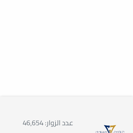
تتقدّم أسرة كلية
طب وجراحة الفم
والأسنان بأسمى
آيات الشكر
والتقدير
ڪلُ عام وانتم
إعلانات
تتقدّم أسرة كلية طب وجراحة الفم والأسنان بأسمى آيات الشكر والتقدير إلى
بخير
العميدة...
إعلانات
تقبل الله منا ومنڪم وغفر الله لنا ولڪم
واعاده الله علينا وعليڪم بالخير واليمن...
عدد الزوار: 46,654
إلي أطباء الامتياز