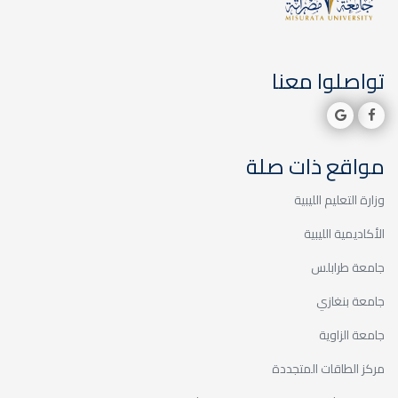
إعلانات
نعلمكم عن توفر مادة mineral trioxide
aggregate MTA بالعيادات الاستشارية بالكلية
تواصلوا معنا
مواقع ذات صلة
عميد الكلية
ووكيل الشؤون
وزارة التعليم الليبية
العلمية يحصدان
الأكاديمية الليبية
جائزة التميز
جامعة طرابلس
الوظيفي لعام
جامعة بنغازي
2024
جامعة الزاوية
متابعات| أعمال
مركز الطاقات المتجددة
العَمرة السنوية
إعلانات