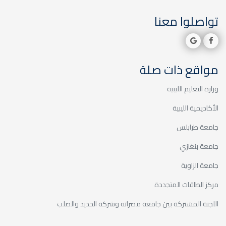
تواصلوا معنا
إعلانات
نعلمكم عن توفر مادة mineral trioxide
aggregate MTA بالعيادات الاستشارية بالكلية
مواقع ذات صلة
وزارة التعليم الليبية
عميد الكلية
الأكاديمية الليبية
ووكيل الشؤون
جامعة طرابلس
العلمية يحصدان
جامعة بنغازي
جائزة التميز
جامعة الزاوية
الوظيفي لعام
مركز الطاقات المتجددة
2024
متابعات| أعمال
اللجنة المشتركة بين جامعة مصراته وشركة الحديد والصلب
العَمرة السنوية
إعلانات