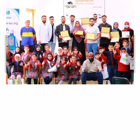
لأطباء الامتياز
الدفعة 14
»
«
إعلانات
إعلان لأطباء الامتياز الدفعة 14
تعزية
إعلانات
#تعزية| انا لله وانا اليه راجعون نسأل الله أن
يغفر له ويرحمه ويسكنه فسيح جناته...